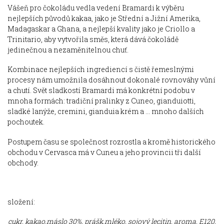
Vášeň pro čokoládu vedla vedení Bramardi k výběru
nejlepších původů kakaa, jako je Střední a Jižní Amerika,
Madagaskar a Ghana, a nejlepší kvality jako je Criollo a
Trinitario, aby vytvořila směs, která dává čokoládě
jedinečnou a nezaměnitelnou chuť.
Kombinace nejlepších ingrediencí s čistě řemeslnými
procesy nám umožnila dosáhnout dokonalé rovnováhy vůní
a chutí. Svět sladkostí Bramardi má konkrétní podobu v
mnoha formách: tradiční pralinky z Cuneo, gianduiotti,
sladké lanýže, cremini, gianduia krém a ... mnoho dalších
pochoutek.
Postupem času se společnost rozrostla a kromě historického
obchodu v Cervasca má v Cuneu a jeho provincii tři další
obchody.
složení:
cukr, kakao.máslo 30%, prášk.mléko, sojový lecitin, aroma, E120,