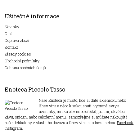
Užitečné informace
Novinky
O nás
Doprava zboží
Kontakt
Zásady cookies
Obchodní podmínky
Ochrana osobních údajů
Enoteca Piccolo Tasso
Naše Enoteca je místo, kde si dáte skleničku nebo
láhev vína a něco k zakousnutí: vybrané sýry a
uzeninky, misku oliv nebo oříšků, panini, skvělou
kávu, snídani nebo celodenní menu.. samozřejmě si můžete nakoupit i
naše delikatesy z vlastního dovozu a láhev vína si odnést sebou.
Facebook
,
Instagram
.