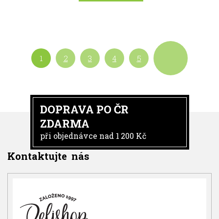
1
2
3
4
5
DOPRAVA PO ČR
ZDARMA
při objednávce nad 1 200 Kč
Kontaktujte nás