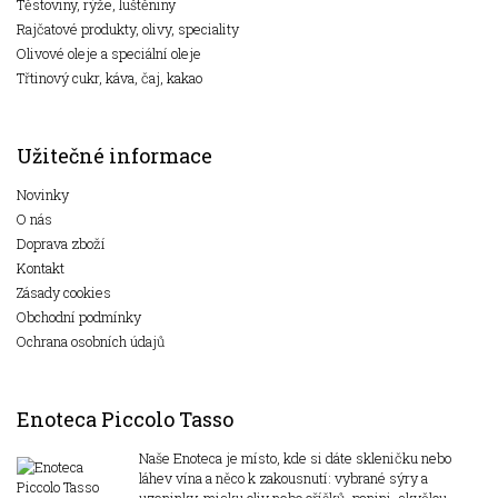
Těstoviny, rýže, luštěniny
Rajčatové produkty, olivy, speciality
Olivové oleje a speciální oleje
Třtinový cukr, káva, čaj, kakao
Užitečné informace
Novinky
O nás
Doprava zboží
Kontakt
Zásady cookies
Obchodní podmínky
Ochrana osobních údajů
Enoteca Piccolo Tasso
Naše Enoteca je místo, kde si dáte skleničku nebo
láhev vína a něco k zakousnutí: vybrané sýry a
uzeninky, misku oliv nebo oříšků, panini, skvělou