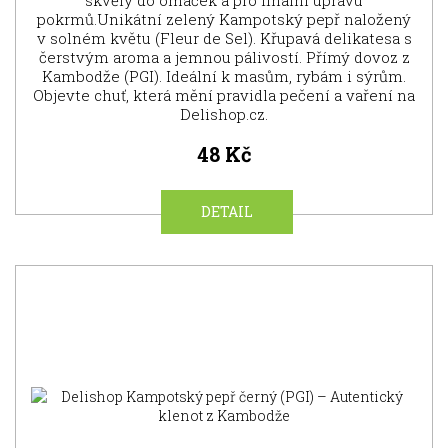
skvělý do omáček a pro finální úpravu
pokrmů.Unikátní zelený Kampotský pepř naložený
v solném květu (Fleur de Sel). Křupavá delikatesa s
čerstvým aroma a jemnou pálivostí. Přímý dovoz z
Kambodže (PGI). Ideální k masům, rybám i sýrům.
Objevte chuť, která mění pravidla pečení a vaření na
Delishop.cz.
48 Kč
DETAIL
SUPER
CENA
NOVINKA