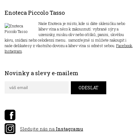
Enoteca Piccolo Tasso
Naše Enoteca je místo, kde si dáte skleničku nebo
láhev vína a něco k zakousnutí: vybrané sýry a
uzeninky, misku oliv nebo oříšků, panini, skvělou
kávu, snídani nebo celodenní menu.. samozřejmě si můžete nakoupit i
naše delikatesy z vlastního dovozu a láhev vína si odnést sebou.
Facebook
,
Instagram
.
Novinky a slevy e-mailem
Sledujte nás na
Instagramu