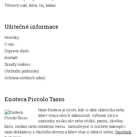
Třtinový cukr, káva, čaj, kakao
Užitečné informace
Novinky
O nás
Doprava zboží
Kontakt
Zásady cookies
Obchodní podmínky
Ochrana osobních údajů
Enoteca Piccolo Tasso
Naše Enoteca je místo, kde si dáte skleničku nebo
láhev vína a něco k zakousnutí: vybrané sýry a
uzeninky, misku oliv nebo oříšků, panini, skvělou
kávu, snídani nebo celodenní menu.. samozřejmě si můžete nakoupit i
naše delikatesy z vlastního dovozu a láhev vína si odnést sebou.
Facebook
,