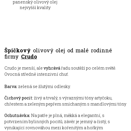
Špičkový
olivový olej od malé rodinné
firmy
Crudo
Crudo je menší, ale
vyhrává
řadu soutěží po celém světě.
Ovocná středně intenzivní chuť.
Barva:
zelená se žlutými odlesky.
Čichový pocit:
živý a trvalý, s výraznými tóny artyčoku,
chřestem a zeleným pepřem smíchaným s mandlovými tóny
Ochutnávka:
Na patře je plná, měkká a elegantní, s
potvrzením bylinných pocitů; závěr je jemný a čistý, s
vynikající rovnováhou mezi kořenitým a hořkým