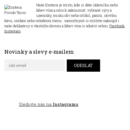
Naše Enoteca je místo, kde si dáte skleničku nebo
láhev vína a něco k zakousnutí: vybrané sýry a
uzeninky, misku oliv nebo oříšků, panini, skvělou
kávu, snídani nebo celodenní menu.. samozřejmě si můžete nakoupit i
naše delikatesy z vlastního dovozu a láhev vína si odnést sebou.
Facebook
,
Instagram
.
Novinky a slevy e-mailem
Sledujte nás na
Instagramu