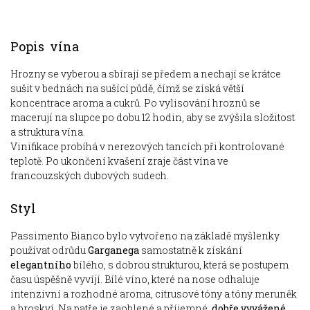
Popis vína
Hrozny se vyberou a sbírají se předem a nechají se krátce
sušit v bednách na sušící půdě, čímž se získá větší
koncentrace aroma a cukrů. Po vylisování hroznů se
macerují na slupce po dobu 12 hodin, aby se zvýšila složitost
a struktura vína.
Vinifikace probíhá v nerezových tancích při kontrolované
teplotě. Po ukončení kvašení zraje část vína ve
francouzských dubových sudech.
Styl
Passimento Bianco bylo vytvořeno na základě myšlenky
používat odrůdu
Garganega
samostatně k získání
elegantního
bílého, s dobrou strukturou, která se postupem
času úspěšně vyvíjí. Bílé víno, které na nose odhaluje
intenzivní a rozhodné aroma, citrusové tóny a tóny meruněk
a broskví. Na patře je zaoblené a příjemné,
dobře
vyvážené
.